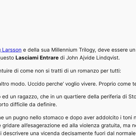
g Larsson
e della sua Millennium Trilogy, deve essere un p
 questo
Lasciami Entrare
di
John Ajvide Lindqvist
.
ntuire di come non si tratti di un romanzo per tutti:
ltro modo. Uccido perche’ voglio vivere. Proprio come t
o ed un ragazzo, che in un quartiere della periferia di S
orto difficile da definire.
ome un pugno nello stomaco e dopo aver addolcito i toni n
gridare all’esagerazione ed alla violenza gratuita, ma n
di descrivere una vicenda decisamente fuori dal normale