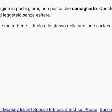
agine in pochi giorni, non posso che
consigliarlo
. Quest
iti leggetelo senza esitare.
are molto bene. Il titolo è lo stesso della versione cartace
f Monkey Island Special Edition: il test su iPhone
Succe