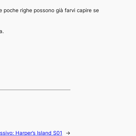
e poche righe possono già farvi capire se
a.
ssivo:
Harper’s Island S01
→