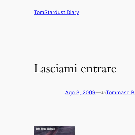
Vai
TomStardust Diary
al
contenuto
Lasciami entrare
Ago 3, 2009
—
Tommaso Ba
da