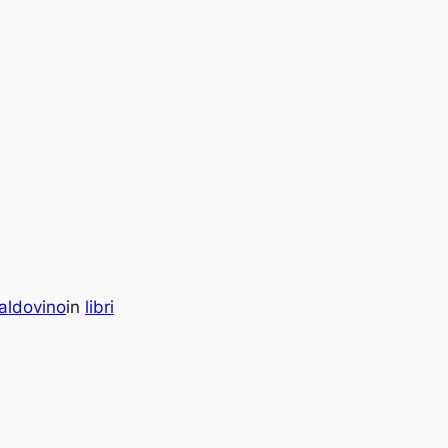
ldovino
in
libri