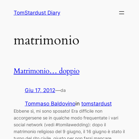
Vai
TomStardust Diary
al
contenuto
matrimonio
Matrimonio… doppio
Giu 17, 2012
—
da
Tommaso Baldovino
in
tomstardust
Ebbene sì, mi sono sposato! Era difficile non
accorgersene se in qualche modo frequentate i vari
social network (vedi #tomilawedding): dopo il
matrimonio religioso del 9 giugno, il 16 giugno è stato il
turno del rito civile, giusto per non farsi mancare